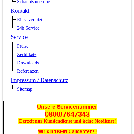
Schachtsanierung
Kontakt
Einsatzgebiet
24h Service
Service
Preise
Zertifikate
Downloads
Referenzen
Impressum / Datenschutz
Sitemap
Unsere Servicenummer
0800/7647343
Derzeit nur Kundendienst und keine Notdienst !
Wir sind KEIN Callcenter !!!