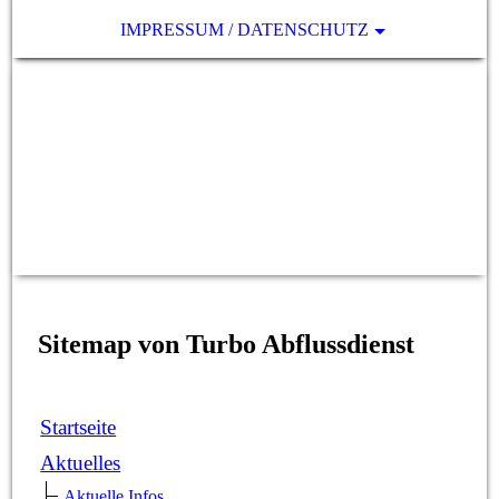
IMPRESSUM / DATENSCHUTZ
Rohrreinigung ~ Dichtheitsprüfung
~ Abflussreinigung ~
Rückstausicherung ~
Kamerainspektion ~ Rohrsanierung
~ 24h Notdienst
Sitemap von Turbo Abflussdienst
Startseite
Aktuelles
Aktuelle Infos